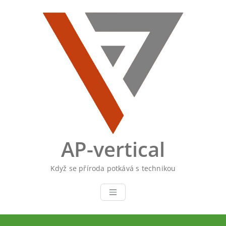
Skip
to
content
AP-vertical
Když se příroda potkává s technikou